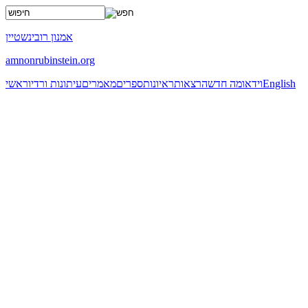
x
אמנון רובינשטיין
amnonrubinstein.org
English
וידאו
מה חדש
הרצאות
ראיונות
ספרים
מאמרים
עיתונות ורדיו
ראשי