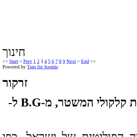
חינוך
<<
Start
<
Prev
1
2
3
4
5
6
7
8
9
Next
>
End
>>
Powered by
Tags for Joomla
זרקור
באין ממשלה: איך לתקן את קלקולי המשטר, מ-B.G ל-
 הפוליטית של ישראל, כפי