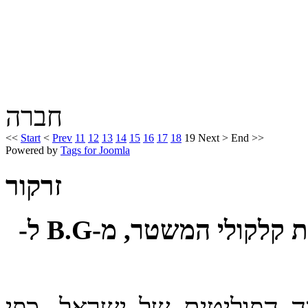
חברה
<<
Start
<
Prev
11
12
13
14
15
16
17
18
19
Next
>
End
>>
Powered by
Tags for Joomla
זרקור
באין ממשלה: איך לתקן את קלקולי המשטר, מ-B.G ל-
 הפוליטית של ישראל, כפי