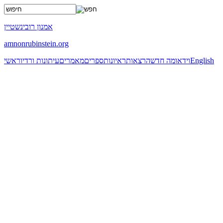
x
אמנון רובינשטיין
amnonrubinstein.org
English
וידאו
מה חדש
הרצאות
ראיונות
ספרים
מאמרים
עיתונות ורדיו
ראשי