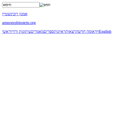
x
אמנון רובינשטיין
amnonrubinstein.org
English
וידאו
מה חדש
הרצאות
ראיונות
ספרים
מאמרים
עיתונות ורדיו
ראשי