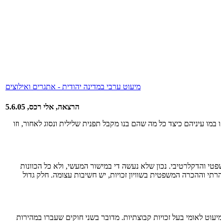
מיעוט ערבי במדינה יהודית - אתגרים ואילוצים
הרצאה, אלי רכס, 5.6.05
מו עיניהם כיצד כל מה שהם בנו מקבל תפנית שלילית ונסוג לאחור, וזו
י והדקלרטיבי. נכון שלא נעשה די במישור המעשי, ולא כל הכוונות
תי וההכרה המשפטית בשוויון זכויות, יש חשיבות עצומה. חלק גדול
ט לאומי בעל זכויות קבוצתיות. מדובר בשני חוקים שעברו במהירות