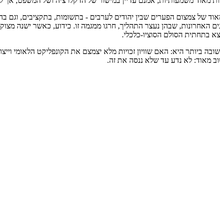
יות מאוד משמעותיות, אמנם עדיין במישור של הדקלרציה ושל המשפט, אך ל
וד של צמצום הפערים שבין יהודים לערבים - בתשומות, בתקציבים, וגם בהו
האחרונות, שבהן נעצר התהליך, חרגו ממגמה זו. כידוע, כאשר ישנה מצוקה 
צא בתחתית הסולם הסוציו-כלכלי.
 ביותר היא: האם שוויון זכויות מלא יצמצם את הקונפליקט הלאומי וייצור
 מאוד: לא נדע עד שלא ננסה את זה.