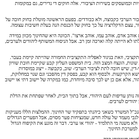
ת וכמועסקים בשירות הציבורי. אלה חוקים די נדירים, גם במקומות
בור הערבי כקבוצה, ולא כבודדים. בפעם הראשונה מוטלת בחוק חובה על
ור, עצם הדקלרציה על כך בחוק של הכנסת הנה בעלת חשיבות עצומה.
הב אדם, אוהב עמו, אוהב ארצו". הכוונה היא שהחינוך מכוון במידה
בלתו לא הייתה קלה וארכה זמן רב. אבל הניסוח המשותף ליהודים ולערבים,
תקציבי, וזאת בניגוד לאפליה התקציבית החמורה שהייתה קיימת בעבר.
שונות, הונצח המצב הזה. בית המשפט העליון קבע שקיימת חובת שוויון
ה - דהיינו כ- 20% מסך התקציב. הוא גם קבע, בשורה של פסקי-דין, שיש חובה לתת לציבור הערבי- שוב, כקבוצה - ייצוג במוסדות
ושא הקרקעות. ולבסוף הוא קבע, בפסק דין מהפכני וגם שנוי במחלוקת,
, אלא אם כן יש לכך סיבה מיוחדת, כמו במקרה של יישוב דתי או יישוב
ה נותן עדיפות לעם היהודי, אבל בתוך הבית, לאחר שפתחת את הדלת
 יהודים לערבים.
כ"ל המשרד כשאני כיהנתי בתפקיד שר החינוך. ההמלצות הללו מעניקות
ו לגבי מעמד של עולה חדש, שמנציחות פער מסוים, אבל הפערים הגדולים
משנה מי התלמיד - יהודי או ערבי. דבר זה מונע את הקיפוח הגדול
למערכת החינוך.