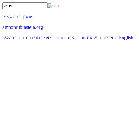
x
אמנון רובינשטיין
amnonrubinstein.org
English
וידאו
מה חדש
הרצאות
ראיונות
ספרים
מאמרים
עיתונות ורדיו
ראשי