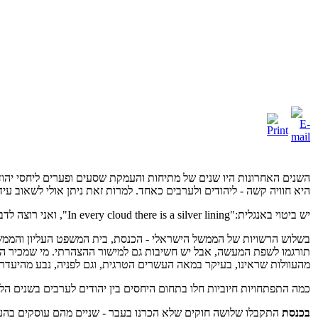
השנים האחרונות היו שנים של מתיחות והעמקת שסעים ופערים ליחסי יהודים
היא חוויה קשה - ליהודים ולערבים כאחד. למרות זאת ניתן אולי לשאוב ע
יש ביטוי באנגלית:"In every cloud there is a silver lining", ואני רוצה לדבר הערב על ה-silver lining.
בשלוש הרשויות של הממשל הישראלי - הכנסת, בית המשפט העליון והממשלה
תורגמו לשפת המעשה, אבל יש חשיבות גם למישור ההצהרתי. מי שמכיר היסט
מהעוולות שראינו, בעיקר במאה העשרים הטרגית, וגם לפניה, נבע מהיעד
כמה התפתחויות חיוביות חלו בתחום היחסים בין יהודים לערבים בשנים הלל
בכנסת
התקבלו שלושה חוקים שלא הכרנו בעבר - שניים מהם עוסקים בהעדפ