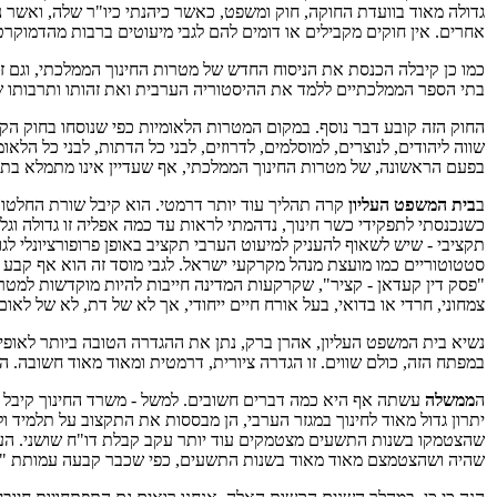
גדולה מאוד בוועדת החוקה, חוק ומשפט, כאשר כיהנתי כיו"ר שלה, ואשר נ
אחרים. אין חוקים מקבילים או דומים להם לגבי מיעוטים ברבות מהדמוקרט
כמו כן קיבלה הכנסת את הניסוח החדש של מטרות החינוך הממלכתי, וגם ז
בתי הספר הממלכתיים ללמד את ההיסטוריה הערבית ואת זהותו ותרבותו ש
החוק הזה קובע דבר נוסף. במקום המטרות הלאומיות כפי שנוסחו בחוק הק
שווה ליהודים, לנוצרים, למוסלמים, לדרוזים, לבני כל הדתות, לבני כל הלא
בפעם הראשונה, של מטרות החינוך הממלכתי, אף שעדיין אינו מתמלא בתוכ
ב
בית המשפט העליון
קרה תהליך עוד יותר דרמטי. הוא קיבל שורת החלטות 
כשנכנסתי לתפקידי כשר חינוך, נדהמתי לראות עד כמה אפליה זו גדולה וגל
סטטוטוריים כמו מועצת מנהל מקרקעי ישראל. לגבי מוסד זה הוא אף קבע שא
"פסק דין קעדאן - קציר", שקרקעות המדינה חייבות להיות מוקדשות למטרו
צמחוני, חרדי או בדואי, בעל אורח חיים ייחודי, אך לא של דת, לא של לאום
נשיא בית המשפט העליון, אהרן ברק, נתן את ההגדרה הטובה ביותר לאופ
במפתח הזה, כולם שווים. זו הגדרה ציורית, דרמטית ומאוד מאוד חשובה. הי
ה
ממשלה
עשתה אף היא כמה דברים חשובים. למשל - משרד החינוך קיבל א
יתרון גדול מאוד לחינוך במגזר הערבי, הן מבססות את התקצוב על תלמיד ו
שהצטמקו בשנות התשעים מצטמקים עוד יותר עקב קבלת דו"ח שושני. העיקר
שהיה ושהצטמצם מאוד מאוד בשנות התשעים, כפי שכבר קבעה עמותת "סיכו