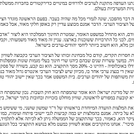
תנו העדפה מתקנת לערבים ולדרוזים במינויים כדירקטורים בחברות ממשלתיו
יות המערביות בעולם.
ה דבר מהפכני, שונה לגמרי מכל מה שהיה בעבר. בפעם הראשונה מוגדר הצי
ל הציבור הערבי. הדבר אמנם מבוצע עדיין רק באופן חלקי מאוד, אבל כאמ
ודם, הוא מתחיל במשפט האומר, שמטרת החינוך הממלכתי היא ליצור "אדם או
ומים, לבני כל התרבויות ששוכנות בארצנו. עניין זה מאוד מאוד משמעותי, וק
ן מלא, הוא חשוב ביותר ליחסי יהודים-ערבים בישראל.
חסרות תקדים, קודם כול מבחינת זכותו של הציבור הערבי כקבוצה לשוויון 
ויה. במשך עשרות שנים שבהם כיהנו שרי חינוך בעלי מגמות שונות וממפלגות 
תקציבי - שיש לשאוף להעניק למיעוט הערבי תקציב באופן פרופורציונלי לגודלו באוכלוסי
ין די בנציג ערבי אחד בו, מכיוון שיש לציבור הערבי אינטרס גדול מאוד בנ
ת משותפות של יהודים וערבים. בית המשפט אמר בכך שאין יישוב יהודי טהור
.
ייה של מדינת ישראל: הוא אומר שהמפתח הוא חוק השבות. נכון שהמפתח הז
א קובעת במפורש לראשונה, שוויון מוחלט בזכויות ובחובות בתוך ישראל, בין
ת המלצות הוועדה המיוחדת בראשותו של ד"ר שמשון שושני, מי ששימש מנ
לא על כיתה. אמנם בהמלצות יש כמה קביעות לגבי יישובי פיתוח ועימות, כמ
 הוא, כאמור, בכך שהתקצוב של הממשלה ניתן לא לכיתה אלא לתלמיד, ולא 
י". אנחנו מתקרבים אפוא לשוויון כמעט מלא בנושא התקציבי בכל הנוגע 