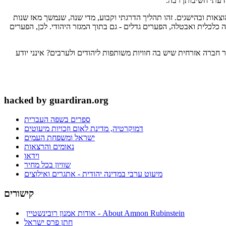
דעתי חשיבותן רבה.
צאות ובהישגים. זהו תהליך הדרגתי וקבוע, מדי שנה, שנמשך מאז שנות
כלכלית ואבטלה, הפערים גדלים - גם בתוך המגזר היהודי. לכן, הפערים
 חברה אזרחית שיש בה חוויות משותפות ליהודים ולערבים? אינני יודע
hacked by guardiran.org
ספרים בשפה העברית
דמוקרטיה, מדינת לאום וזכויות מיעוטים
ישראל ומשפחת העמים
נאומים והרצאות
וידאו
שוויון בכל מחיר
מיעוט ערבי במדינה יהודית - אתגרים ואילוצים
קישורים
אודות אמנון רובינשטיין - About Amnon Rubinstein
חתן פרס ישראל