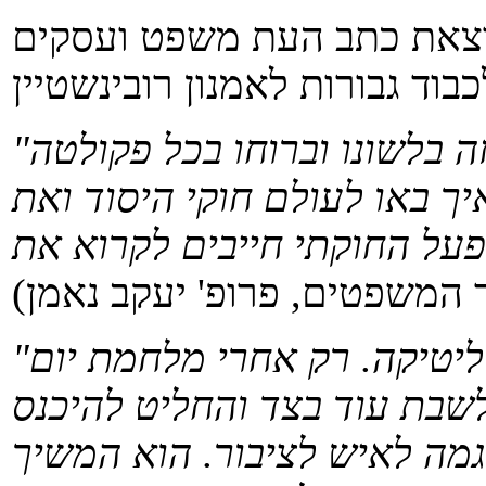
צאת כתב העת משפט ועסקים
בוד גבורות לאמנון רובינשטיין
"יש ללמוד וללמד את המאמר הזה בלשונו וברוחו בכל פקולטה
ך באו לעולם חוקי היסוד ואת
על החוקתי חייבים לקרוא את
 המשפטים, פרופ' יעקב נאמן)
"רבים הפצירו באמנון להיכנס לפוליטיקה. רק אחרי מלחמת יום
לשבת עוד בצד והחליט להיכנס
 היווה דוגמה לאיש לציבור. הוא המשיך