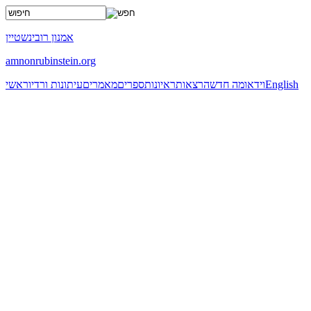
x
אמנון רובינשטיין
amnonrubinstein.org
English
וידאו
מה חדש
הרצאות
ראיונות
ספרים
מאמרים
עיתונות ורדיו
ראשי