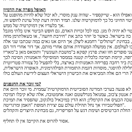
האופל מפרה את הדמיון
אפילו הוא - שייקספיר - שהיה ענק מוסרי, לא יכול שלא להיות מהופנט על
טוי החיוני כל כך לדמוקרטיה שלנו. תמיד תהיה דעת קהל עוינת לחופש זה,
אך בלעדיו אין דמוקרטיה של ממש.
 כה בישראל. כאשר ס' יזהר כתב את "חירבת חיזעה", או כשאלתרמן מחה
לכו לעולמם. אין ממשלה המעודדת אותם אחרי מותם, אך דור אחרי דור הם
י סופרים חזו זאת: פרנץ קפקא ב"מושבת העונשין" ותומאס מאן ב"מאריו
ופה, קיימת תמיכה כלכלית קטנה בממסד המוסיקלי והאמנותי; הסיבה לכך
חלילה להיסגר, מוסדות דוגמת התזמורת הפילהרמונית, האופרה הישראלית,
מי זוכר את החנפנים?
א פגעה בערכי המדינה הסובייטית הדמוקרטית־עממית. מי זוכר היום את
שכה הכעיס את הקרמלין; הוא הדין במיכאיל בולגקוב, שהפסיד את תמיכת
הפוליטביורו אך נחל תהילת עולם עם יצירת המופת "האמן ומרגריטה".
אסור להרוס את הקיים! אין לו תחליף.