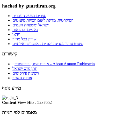
hacked by guardiran.org
ספרים בשפה העברית
דמוקרטיה, מדינת לאום וזכויות מיעוטים
ישראל ומשפחת העמים
נאומים והרצאות
וידאו
שוויון בכל מחיר
מיעוט ערבי במדינה יהודית - אתגרים ואילוצים
קישורים
אודות אמנון רובינשטיין - About Amnon Rubinstein
חתן פרס ישראל
רשימת פירסומים
אודות האתר
מידע נוסף
Content View Hits
: 5237652
מאמרים לפי תגיות