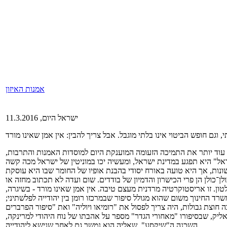
אמנות האיזון
ישראל היום, 11.3.2016
, וגם חופש הביטוי אינו בלתי מוגבל. אבל צריך להבין: אין אמן שאינו מורד
עוד יותר את התמיכה הזעומה המוענקת היום למוסדות האמנות והתרבות,
לן־כולן הן פרי הכישרון והדמיון של בודדים. שום ועדה לא תכתוב מחזה או
. זו אריסטוקרטיה מרדנית מעצם טיבה. אין אמן שאינו מורד - בשיגרה,
רד החינוך משום שהוא מגולל סיפור שבמרכזו רומן בין יהודייה לפלשתיני;
אליק, שבסיפורו "מאחורי הגדר" מספר על אהבתו של נוח היהודי למרינקה,
השכנה ה"שיקסע", שאליה הוא נמשך גם לאחר שנישא ליהודייה.