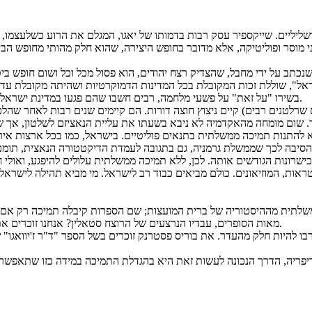
ושליליים. שייקספיר עסק רבות בדמותו של יאגו, המגלם את הרוע כשלעצמו, ו
יני מוסר ופוליטיקה, אלא מדובר בחופש היצירה, שהוא חלק מהותי מחופש הבי
אל", שוללת זכות המקובלת בכל המדינות הדמוקרטיות ושהיתה מקובלת עד
בשירו "על זאת" על פשעי מלחמה, רבים חשבו שהם פגעו במדינת ישראל, בבחינת "שתולים" רחמנא ליצלן; אך היום אנו גאים במה שכתבו שני אלה.
הם שרלטנים רבים) קיים ניצוץ חוצה דורות. הם קיימים שנים רבות לאחר שה
. שום מומחה מהאקדמיה לא ניבא בשעתו את עליית הנאציזם לשלטון, אך שנ
א להתנות תמיכה ממשלתית בתנאים פוליטיים. בישראל, כמו בכל ארצות איר
ישרונות הגודשים אותה. לכן, ללא תמיכה ממשלתית עלולים להיפגע, ואולי 
משלתית מההיסטוריה של ברית המועצות; שם הספרות קיבלה תמיכה רק אם ל
מאות הסופרים, עבדיו הנרצעים של הרוצח סטאלין? אנחנו זוכרים את אנטון צ'כוב, עמנואל מנדלשטם ואנה אחמטובה, אלה שלא קיבלו תמיכה.
 להיות חלק מהעדר. את בוריס פסטרנק זוכרים בשל הספר "ד"ר ז'יוואגו" 