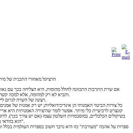
הרציונל מאחורי התכנית של מירי 
אם שרת התרבות התכוונה לחולל מהומות, היא הצליחה בכך עם נאום
ותביא לא רק למהומה, אלא למכה קשה לישראל. אם היא תצליח להסיר תמיכה מאמנות הפוגעת ב"ערכי מדינת ישראל" היא תפגע במדינת ישראל, ומעשיה יכו במוניטין של ישראל מכה קשה.
רצונה של השרה לגרום לישראלים רבים יותר לצרוך תרבות הוא חיובי בעיקרו ואפשר להשיגו בדרכים שונות, אך היא טועה באורח יסודי בהבנת אופיו של החומר שבו היא עוסקת.
כל צורות הביטוי האמנותי הן אינדיבידואליות; יש רק אמנות של אמנים;
קונצרט לרביעיית כלי מיתר. אפשר לומר שהיצירה האמנותית היא ארי
בשיקולים הכלכליים, במוסכמויות השלטון עצמו (אם יש צורך בכך). לדוג
הוא בוודאי נראה לאנשים רבים כפוגע ב"ערכי מדינת ישראל", אך מאותה סיבה של אהבה חוצת גבולות, היה צריך לפסול את "רומיאו ויוליה" ואת "סיפור הפרברים".
ספרות על אהבה "מעורבת" כזו היא נדבך חשוב בספרות העולמית בכלל ובספ