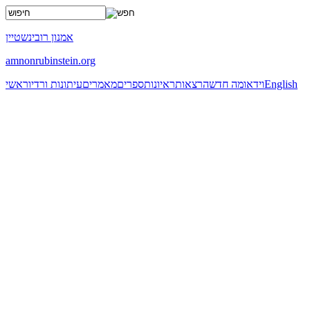
x
אמנון רובינשטיין
amnonrubinstein.org
English
וידאו
מה חדש
הרצאות
ראיונות
ספרים
מאמרים
עיתונות ורדיו
ראשי