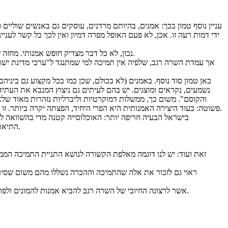
עניין נוסף טמון בכך: אמנים, בהיותם מרדנים, עוסקים גם באנשים שוליים 
ידי דמות רעה זו. אכן, לא פעם האופל מפרה דמיון ואין לכך כל קשר לעני
נכון, לא כל דבר מצדיק חופש אמנותי. מחזה שנכתב על ידי מחבל, שהצדיק רצח יהודים, הוא פסול מכל וכל ושום חופש ביטוי לא יהיה לו מגן. כמו לכל זכויות האדם, גם חופש הביטוי אינו בלתי מוגבל.
אך עמדת השרה רגב, שלפיה אין תמיכה למי שמתנגד ל"ערכי מדינת ישר
כאן טמון סוד נוסף. באמנים (לא בכולם, שכן כמו בכל מקצוע גם ביני
נשמעים, נקראים ומוצגים. יש בהם לעיתים גם ניצוץ המנבא את העתיד
והקוסם". משום כך, ממשלות דמוקרטיות וליברליות נזהרות מאוד של
פשוטה: בעוד היצירה האמנותית היא הפרי היחיד, הפצתה יקרה ביותר. זו הסיבה לכך שממשלת גרמניה, גם בתגובה לעמדת הדיקטטורה הנאצית, תומכת ביד רחבה בפריחה האמנותית בארצה, בלי להפעיל כל צנזורה פטריוטית.
בישראל הבעיה חריפה יותר: האוכלוסייה קטנה מדי בהשוואה לכ
התיאטראות, המוזיאונים. כולם מביאים כבוד רב לישראל. מי מביא תהילה לישראל? הרי הם אלה המביאים את הכישרון הישראלי העצום לידיעת העולם כולו.
זאת ועוד: יש לנו דוגמה מאלפת הקשורה לנושא התניית התמיכה המ
ראוי גם לזכור את אלה שהתמיכה וההכרה נשללו מהם משום שסירבו
אשר לרצונה החיובי של השרה רגב להביא אמנות להמונים ולפריפריה, הדרך הנכונה לעשות זאת היא בהגדלת התמיכה במידה כזו שתאפשר הוזלת הכרטיסים ושימת דגש על הפריפריה, גם מבחינת היוצרים והקהלים.